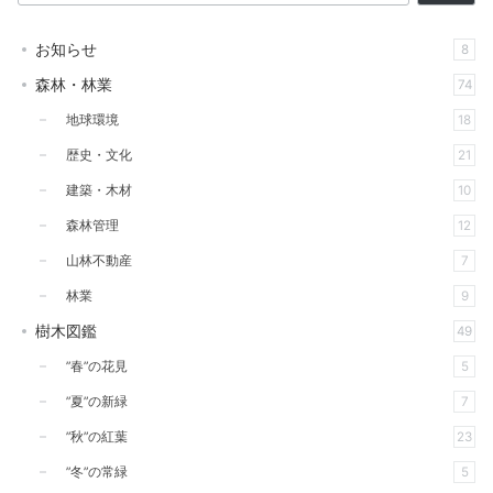
お知らせ
8
森林・林業
74
地球環境
18
歴史・文化
21
建築・木材
10
森林管理
12
山林不動産
7
林業
9
樹木図鑑
49
”春”の花見
5
”夏”の新緑
7
”秋”の紅葉
23
”冬”の常緑
5