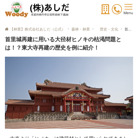
Menu
【林業】株式会社あしだ（公式）
森林・林業
歴史・文化
首里城再建に用いる大径材ヒノキの枯渇問題とは！？東大寺再建の歴史を例に紹介！
首里城再建に用いる大径材ヒノキの枯渇問題と
は！？東大寺再建の歴史を例に紹介！