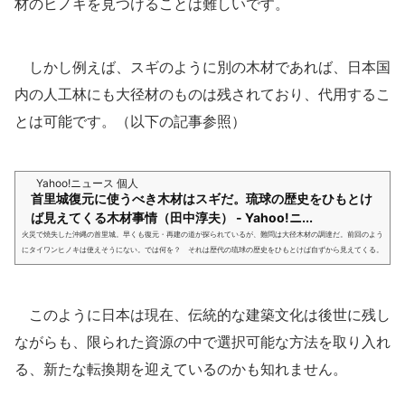
材のヒノキを見つけることは難しいです。
しかし例えば、スギのように別の木材であれば、日本国
内の人工林にも大径材のものは残されており、代用するこ
とは可能です。（以下の記事参照）
Yahoo!ニュース 個人
首里城復元に使うべき木材はスギだ。琉球の歴史をひもとけ
ば見えてくる木材事情（田中淳夫） - Yahoo!ニ...
火災で焼失した沖縄の首里城。早くも復元・再建の道が探られているが、難問は大径木材の調達だ。前回のよう
にタイワンヒノキは使えそうにない。では何を？ それは歴代の琉球の歴史をひもとけば自ずから見えてくる。
このように日本は現在、伝統的な建築文化は後世に残し
ながらも、限られた資源の中で選択可能な方法を取り入れ
る、新たな転換期を迎えているのかも知れません。