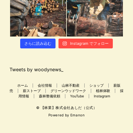
さらに読み込む
Instagram でフォロー
Tweets by woodynews_
ホーム
会社情報
山林不動産
ショップ
薪販
売
薪ストーブ
グリーンウッドワーク
植林体験
採
用情報
森林整備依頼
YouTube
Instagram
© 【林業】株式会社あしだ（公式）
Powered by
Emanon