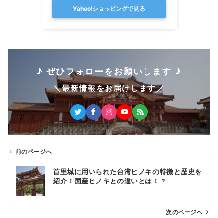
Yahoo!ショッピングで見る
♪ ぜひフォローをお願いします ♪
＼最新情報をお届けします／
前のページへ
投
首里城に用いられた台湾ヒノキの特徴と歴史を
稿
紹介！国産ヒノキとの違いとは！？
ナ
次のページへ
ビ