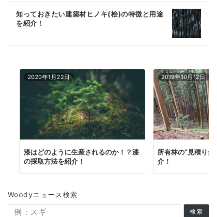
ゲ
知っておきたい建築材ヒノキ(桧)の特徴と用途
を紹介！
ー
シ
ョ
2020年1月22日
2019年10月12日
ン
漆はどのように生産されるのか！？漆
所有林の”見積り金
の採取方法を紹介！
介！
Woodyニュース検索
検索