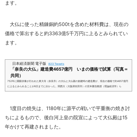
ます。
大仏に使った精錬銅約500tを含めた材料費は、現在の
価格で算出すると約3363億5千万円に上るとみられてい
ます。
日本経済新聞 電子版
823 Tweets
「奈良の大仏」建造費4657億円 いまの価格で試算（写真＝
共同）
752年に開眼供養が行われた東大寺（奈良市）の大仏と大仏殿の創建時の建造費が、現在の価格で約4657億円
に上るとみられることが6日までに分かった。関西大（大阪府吹田市）の宮本勝浩教授（理論経済学）ら
1度目の焼失は、1180年に源平の戦いで平重衡の焼き討
ちによるもので、後白河上皇の院宣によって大仏殿は15
年かけて再建されました。