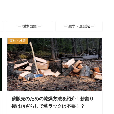
ー 樹木図鑑 ー
ー 雑学・豆知識 ー
森林・林業
薪販売のための乾燥方法を紹介！薪割り
後は雨ざらしで薪ラックは不要！？