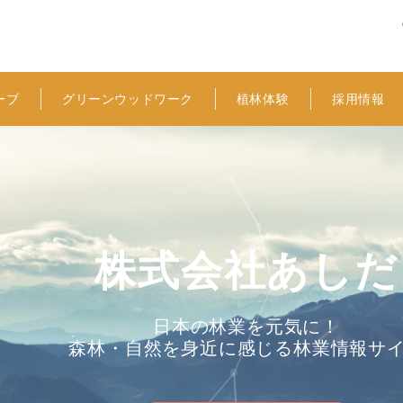
ーブ
グリーンウッドワーク
植林体験
採用情報
株式会社あしだ
日本の林業を元気に！
森林・自然を身近に感じる林業情報サ