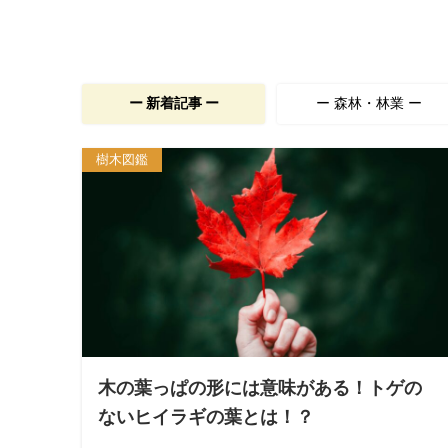
ー 新着記事 ー
ー 森林・林業 ー
樹木図鑑
木の葉っぱの形には意味がある！トゲの
ないヒイラギの葉とは！？