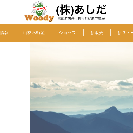
社情報
山林不動産
ショップ
薪販売
薪スト