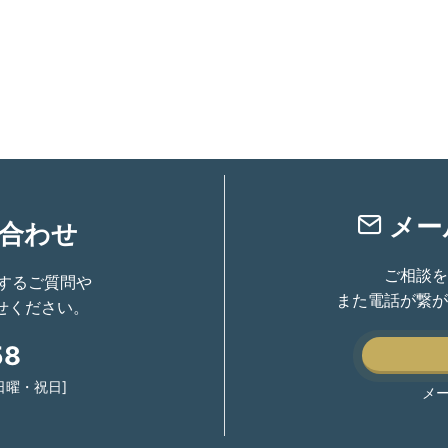
メー
合わせ
ご相談を
関するご質問や
また電話が繋が
せください。
58
：日曜・祝日]
メ