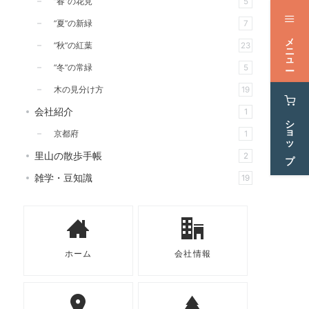
”春”の花見
5
”夏”の新緑
7
メニュー
”秋”の紅葉
23
”冬”の常緑
5
木の見分け方
19
会社紹介
1
ショップ
京都府
1
里山の散歩手帳
2
雑学・豆知識
19
ホーム
会社情報