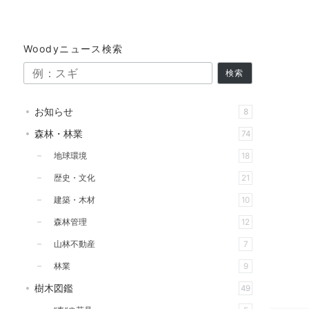
Woodyニュース検索
検索
お知らせ
8
森林・林業
74
地球環境
18
歴史・文化
21
建築・木材
10
森林管理
12
山林不動産
7
林業
9
樹木図鑑
49