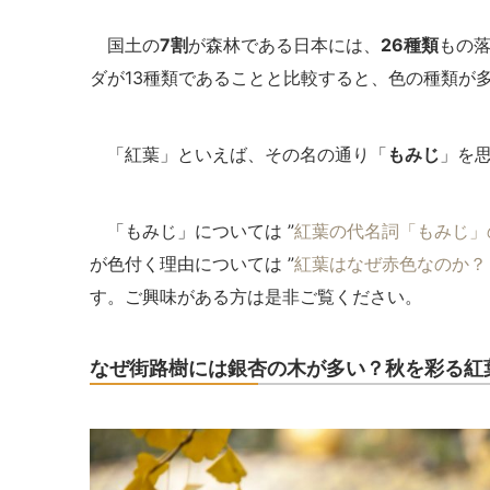
国土の
7割
が森林である日本には、
26種類
もの
ダが13種類であることと比較すると、色の種類が
「紅葉」といえば、その名の通り「
もみじ
」を
「もみじ」については ”
紅葉の代名詞「もみじ」
が色付く理由については ”
紅葉はなぜ赤色なのか？
す。ご興味がある方は是非ご覧ください。
なぜ街路樹には銀杏の木が多い？秋を彩る紅