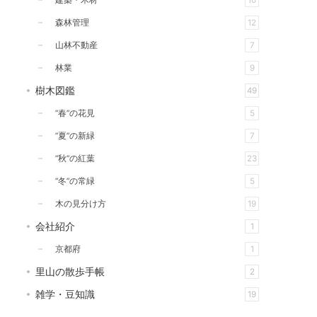
建築・木材
10
森林管理
12
山林不動産
7
林業
9
樹木図鑑
49
”春”の花見
5
”夏”の新緑
7
”秋”の紅葉
23
”冬”の常緑
5
木の見分け方
19
会社紹介
1
京都府
1
里山の散歩手帳
2
雑学・豆知識
19