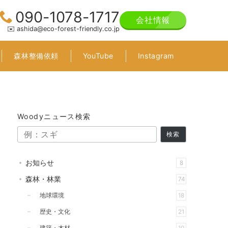
090-1078-1717
会社情報
✉️ ashida@eco-forest-friendly.co.jp
森林整備依頼
YouTube
Instagram
！
Woodyニュース検索
検索
お知らせ
8
森林・林業
74
地球環境
18
歴史・文化
21