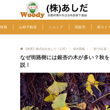
社情報
山林不動産
ショップ
薪販売
薪スト
【林業】株式会社あしだ（公式）
樹木図鑑
”秋”の紅葉
なぜ街路樹には銀杏の木が多い？秋を
説！