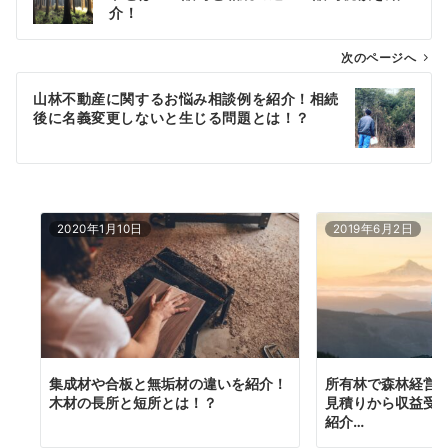
介！
ナ
次のページへ
ビ
ゲ
山林不動産に関するお悩み相談例を紹介！相続
後に名義変更しないと生じる問題とは！？
ー
シ
ョ
2020年1月10日
2019年6月2日
ン
集成材や合板と無垢材の違いを紹介！
所有林で森林経営
木材の長所と短所とは！？
見積りから収益受
紹介…