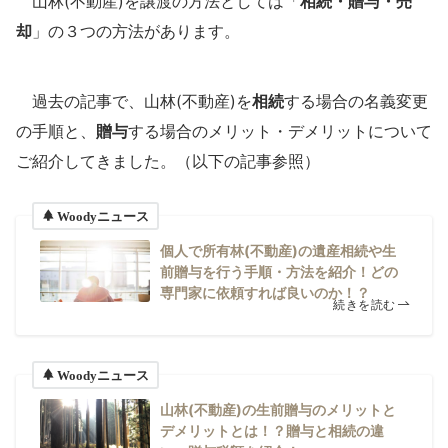
山林(不動産)を譲渡の方法としては「
相続・贈与・売
却
」の３つの方法があります。
過去の記事で、山林(不動産)を
相続
する場合の名義変更
の手順と、
贈与
する場合のメリット・デメリットについて
ご紹介してきました。（以下の記事参照）
Woodyニュース
個人で所有林(不動産)の遺産相続や生
前贈与を行う手順・方法を紹介！どの
専門家に依頼すれば良いのか！？
続きを読む
Woodyニュース
山林(不動産)の生前贈与のメリットと
デメリットとは！？贈与と相続の違