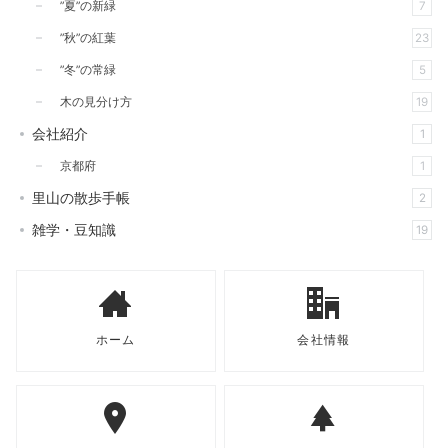
”夏”の新緑
7
”秋”の紅葉
23
”冬”の常緑
5
木の見分け方
19
会社紹介
1
京都府
1
里山の散歩手帳
2
雑学・豆知識
19
ホーム
会社情報