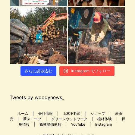
さらに読み込む
Instagram でフォロー
Tweets by woodynews_
ホーム
会社情報
山林不動産
ショップ
薪販
売
薪ストーブ
グリーンウッドワーク
植林体験
採
用情報
森林整備依頼
YouTube
Instagram