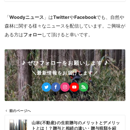
「
Woodyニュース
」は
Twitter
や
Facebook
でも、自然や
森林に関する様々なニュースを配信しています。ご興味が
ある方は
フォロー
して頂けると幸いです。
♪ ぜひフォローをお願いします ♪
＼最新情報をお届けします／
前のページへ
投
山林(不動産)の生前贈与のメリットとデメリッ
稿
トとは！？贈与と相続の違い・贈与税額を紹